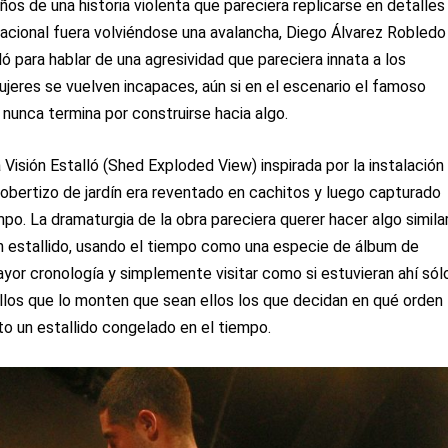
os de una historia violenta que pareciera replicarse en detalles
racional fuera volviéndose una avalancha, Diego Álvarez Robledo
ló para hablar de una agresividad que pareciera innata a los
mujeres se vuelven incapaces, aún si en el escenario el famoso
 nunca termina por construirse hacia algo.
Visión Estalló (Shed Exploded View) inspirada por la instalación
 cobertizo de jardín era reventado en cachitos y luego capturado
o. La dramaturgia de la obra pareciera querer hacer algo simila
un estallido, usando el tiempo como una especie de álbum de
yor cronología y simplemente visitar como si estuvieran ahí sól
llos que lo monten que sean ellos los que decidan en qué orden
o un estallido congelado en el tiempo.