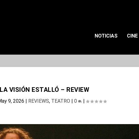
NOTICIAS
CINE
 LA VISIÓN ESTALLÓ – REVIEW
ay 9, 2026
|
REVIEWS
,
TEATRO
|
0
|