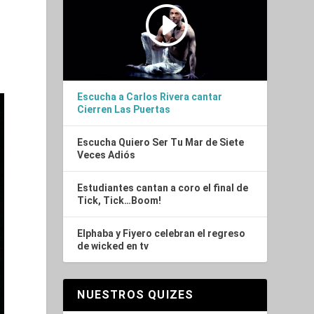
o
Escucha a Carlos Rivera cantar
Cierren Las Puertas
Escucha Quiero Ser Tu Mar de Siete
Veces Adiós
Estudiantes cantan a coro el final de
Tick, Tick…Boom!
Elphaba y Fiyero celebran el regreso
de wicked en tv
NUESTROS QUIZES