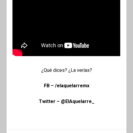
¿Qué dices? ¿La verías?
FB – /elaquelarremx
Twitter – @ElAquelarre_