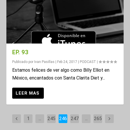
EP. 93
Publicado por
Ivan Pasillas
|
Feb 24, 2017
|
PODCAST
|
Estamos felices de ver algo como Billy Elliot en
México, encantados con Santa Clarita Diet y...
1
...
245
246
247
...
265