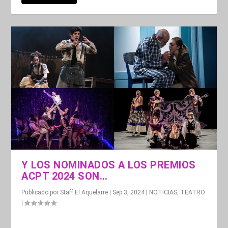
Y LOS NOMINADOS A LOS PREMIOS
ACPT 2024 SON…
Publicado por
Staff El Aquelarre
|
Sep 3, 2024
|
NOTICIAS
,
TEATRO
|