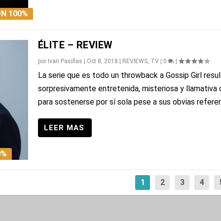
N 100%
ÉLITE – REVIEW
por
Ivan Pasillas
|
Oct 8, 2018
|
REVIEWS
,
TV
|
0
|
La serie que es todo un throwback a Gossip Girl resul
sorpresivamente entretenida, misteriosa y llamativa
para sostenerse por sí sola pese a sus obvias referen
0%
1
2
3
4