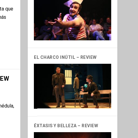
nta que
más
EL CHARCO INÚTIL – REVIEW
IEW
médula,
ÉXTASIS Y BELLEZA – REVIEW