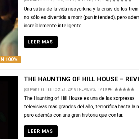
por
Ivan Pasillas
|
Feb 5, 2019
|
REVIEWS
,
TV
|
0
|
Una sátira de la vida neoyorkina y la crisis de los trei
no sólo es divertida a morir (pun intended), pero ade
increíblemente inteligente.
N 100%
THE HAUNTING OF HILL HOUSE – REV
por
Ivan Pasillas
|
Oct 21, 2018
|
REVIEWS
,
TV
|
0
|
The Haunting of Hill House es una de las sorpresas
televisivas más grandes del año, terrorífica hasta la 
pero además con una gran historia que contar.