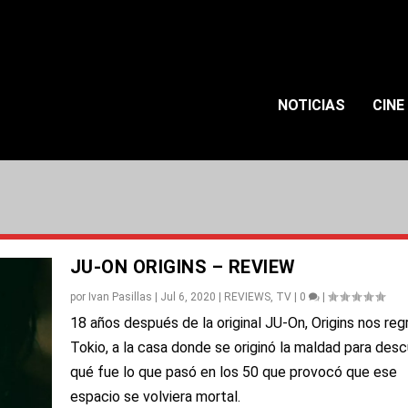
NOTICIAS
CINE
JU-ON ORIGINS – REVIEW
por
Ivan Pasillas
|
Jul 6, 2020
|
REVIEWS
,
TV
|
0
|
18 años después de la original JU-On, Origins nos reg
Tokio, a la casa donde se originó la maldad para desc
qué fue lo que pasó en los 50 que provocó que ese
espacio se volviera mortal.