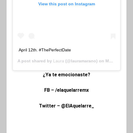
View this post on Instagram
April 12th. #ThePerfectDate
A post shared by
Laura
(@lauramarano) on
Mar 7, 2019 at 9:55am PST
¿Ya te emocionaste?
FB – /elaquelarremx
Twitter – @ElAquelarre_