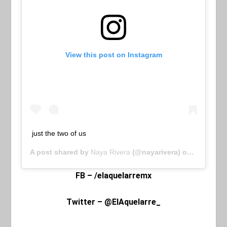
View this post on Instagram
just the two of us
A post shared by
Naya Rivera
(@nayarivera) on
Jul 7, 20
FB – /elaquelarremx
Twitter – @ElAquelarre_