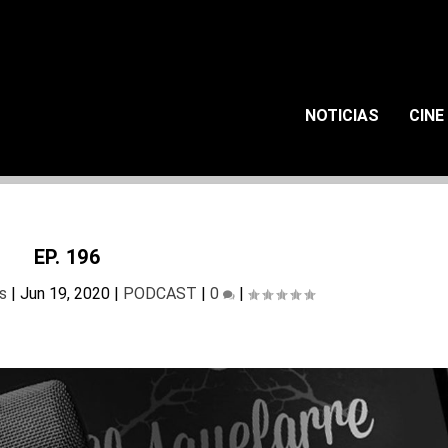
NOTICIAS
CINE
EP. 196
as
|
Jun 19, 2020
|
PODCAST
|
0
|