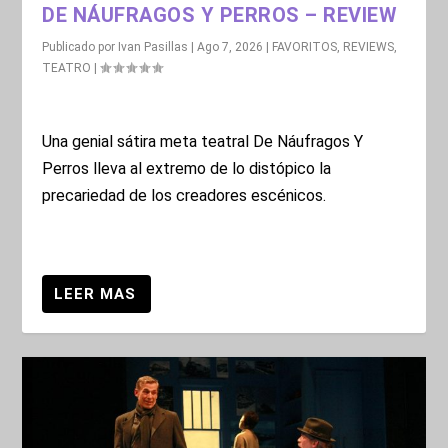
DE NÁUFRAGOS Y PERROS – REVIEW
Publicado por
Ivan Pasillas
|
Ago 7, 2026
|
FAVORITOS
,
REVIEWS
,
TEATRO
|
Una genial sátira meta teatral De Náufragos Y
Perros lleva al extremo de lo distópico la
precariedad de los creadores escénicos.