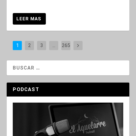
1
2
3
...
265
PODCAST