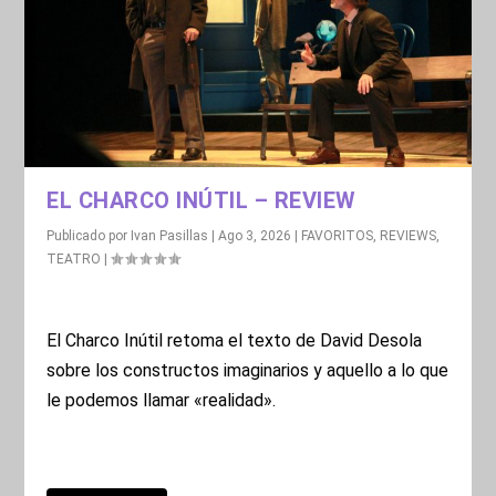
EL CHARCO INÚTIL – REVIEW
Publicado por
Ivan Pasillas
|
Ago 3, 2026
|
FAVORITOS
,
REVIEWS
,
TEATRO
|
El Charco Inútil retoma el texto de David Desola
sobre los constructos imaginarios y aquello a lo que
le podemos llamar «realidad».