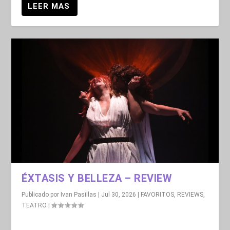
ÉXTASIS Y BELLEZA – REVIEW
Publicado por
Ivan Pasillas
|
Jul 30, 2026
|
FAVORITOS
,
REVIEWS
,
TEATRO
|