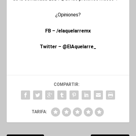
¿Opiniones?
FB – /elaquelarremx
Twitter – @ElAquelarre_
COMPARTIR:
TARIFA: