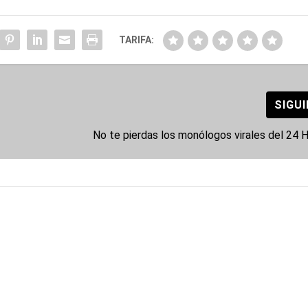
TARIFA:
SIGU
No te pierdas los monólogos virales del 24 