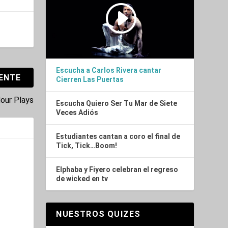
Escucha a Carlos Rivera cantar
IENTE
Cierren Las Puertas
Hour Plays
Escucha Quiero Ser Tu Mar de Siete
Veces Adiós
Estudiantes cantan a coro el final de
Tick, Tick…Boom!
Elphaba y Fiyero celebran el regreso
de wicked en tv
NUESTROS QUIZES