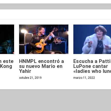
n este
HNMPL encontró a
Escucha a Patti
g Kong
su nuevo Mario en
LuPone cantar
Yahir
«ladies who lun
octubre 21, 2019
marzo 11, 2022