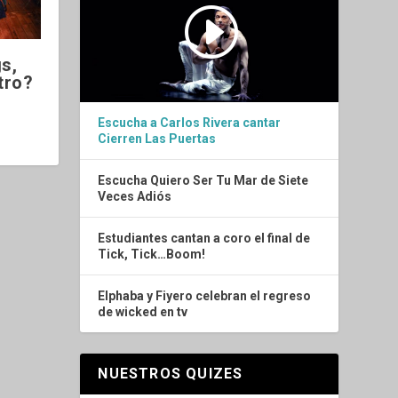
s,
tro?
Escucha a Carlos Rivera cantar
Cierren Las Puertas
Escucha Quiero Ser Tu Mar de Siete
Veces Adiós
Estudiantes cantan a coro el final de
Tick, Tick…Boom!
Elphaba y Fiyero celebran el regreso
de wicked en tv
NUESTROS QUIZES