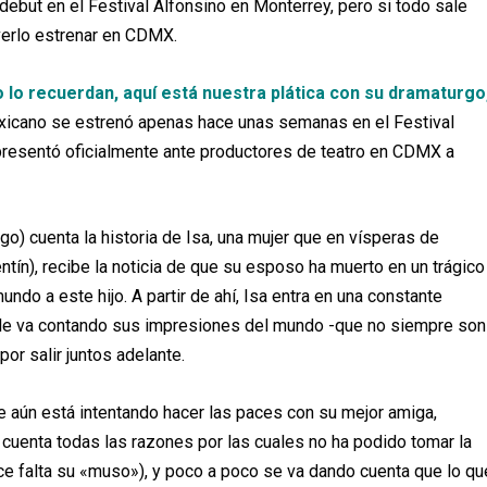
ebut en el Festival Alfonsino en Monterrey, pero si todo sale
erlo estrenar en CDMX.
o lo recuerdan, aquí está nuestra plática con su dramaturgo
mexicano se estrenó apenas hace unas semanas en el Festival
presentó oficialmente ante productores de teatro en CDMX a
o) cuenta la historia de Isa, una mujer que en vísperas de
tín), recibe la noticia de que su esposo ha muerto en un trágico
mundo a este hijo. A partir de ahí, Isa entra en una constante
e le va contando sus impresiones del mundo -que no siempre son
or salir juntos adelante.
ue aún está intentando hacer las paces con su mejor amiga,
 cuenta todas las razones por las cuales no ha podido tomar la
ce falta su «muso»), y poco a poco se va dando cuenta que lo qu