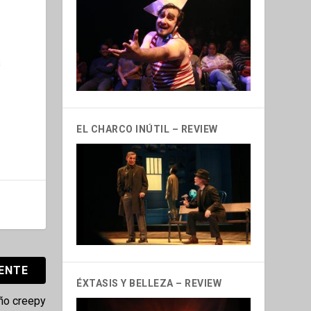
s
EL CHARCO INÚTIL – REVIEW
IENTE
ÉXTASIS Y BELLEZA – REVIEW
iño creepy