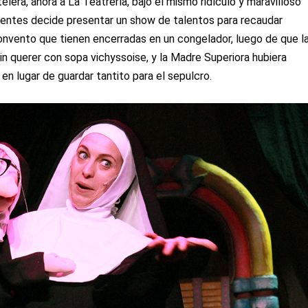
elera, ahora a La Teatrería, bajo el mismo ridículo y maravilloso
ientes decide presentar un show de talentos para recaudar
onvento que tienen encerradas en un congelador, luego de que l
in querer con sopa vichyssoise, y la Madre Superiora hubiera
en lugar de guardar tantito para el sepulcro.