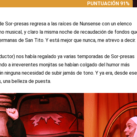
PUNTUACIÓN 91%
PUNTUACIÓN 91%
de Sor-presas regresa a las raíces de Nunsense con un elenco
o musical, y claro la misma noche de recaudación de fondos qu
ermanas de San Tito. Y está mejor que nunca, me atrevo a decir.
ductor) nos había regalado ya varias temporadas de Sor-presas
ndo a irreverentes monjitas se habían colgado del humor más
in ninguna necesidad de subir jamás de tono. Y ya era, desde es
, una belleza de puesta.