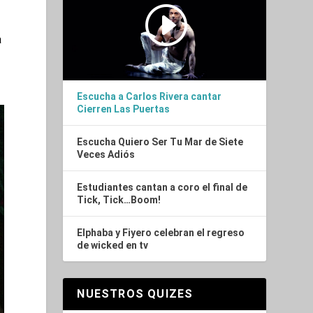
a
Escucha a Carlos Rivera cantar
Cierren Las Puertas
Escucha Quiero Ser Tu Mar de Siete
Veces Adiós
Estudiantes cantan a coro el final de
Tick, Tick…Boom!
Elphaba y Fiyero celebran el regreso
de wicked en tv
NUESTROS QUIZES