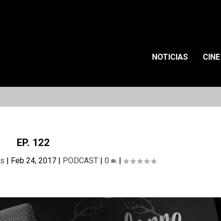
NOTICIAS
CINE
EP. 122
as
|
Feb 24, 2017
|
PODCAST
|
0
|