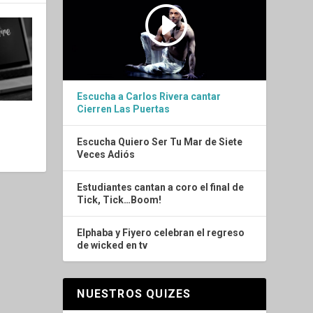
Escucha a Carlos Rivera cantar
Cierren Las Puertas
Escucha Quiero Ser Tu Mar de Siete
Veces Adiós
Estudiantes cantan a coro el final de
Tick, Tick…Boom!
Elphaba y Fiyero celebran el regreso
de wicked en tv
NUESTROS QUIZES