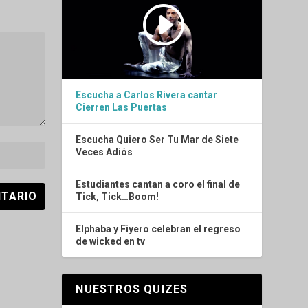
Escucha a Carlos Rivera cantar
Cierren Las Puertas
Escucha Quiero Ser Tu Mar de Siete
Veces Adiós
Estudiantes cantan a coro el final de
Tick, Tick…Boom!
Elphaba y Fiyero celebran el regreso
de wicked en tv
NUESTROS QUIZES