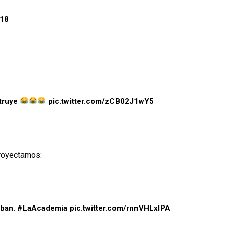
018
struye
pic.twitter.com/zCB02J1wY5
proyectamos:
aban.
#LaAcademia
pic.twitter.com/rnnVHLxlPA