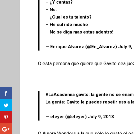
– ¿Y cantas?
– No.
– ¿Cual es tu talento?
– He sufrido mucho
– No se diga mas estas adentro!
— Enrique Alvarez (@En_Alvarez)
July 9,
O esta persona que quiere que Gavito sea jue
#LaAcademia
gavito: la gente no se enam
La gente: Gavito le puedes repetir eso a 
— eteyer (@eteyer)
July 9, 2018
O Aurora Wonders a la que sólo le gustó el es