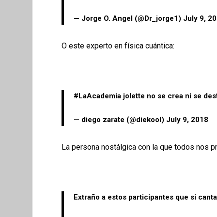
— Jorge O. Angel (@Dr_jorge1)
July 9, 2
O este experto en física cuántica:
#LaAcademia
jolette no se crea ni se de
— diego zarate (@diekool)
July 9, 2018
La persona nostálgica con la que todos nos 
Extraño a estos participantes que si cant