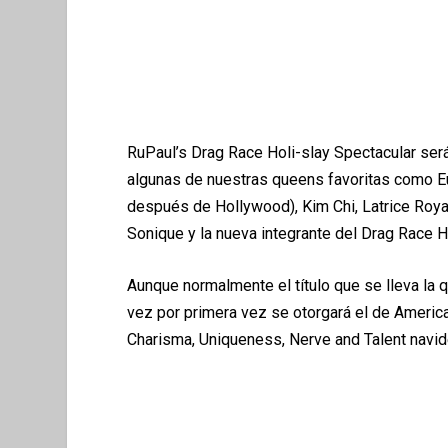
RuPaul
’
s Drag Race Holi-slay Spectacular ser
algunas de nuestras queens favoritas como E
despu
é
s de Hollywood), Kim Chi, Latrice Roy
Sonique y la nueva integrante del Drag Race Ha
Aunque normalmente el t
í
tulo que se lleva la
vez por primera vez se otorgar
á
el
de Americ
Charisma, Uniqueness, Nerve and Talent navi