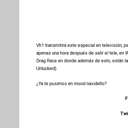
Vh1 transmitir
á
este especial en televisión, p
apenas una hora después de salir el tele, en
W
Drag Race en donde adem
á
s de esto, est
á
n l
Untucked).
¿Ya te pusimos en mood navideño?
F
Twi