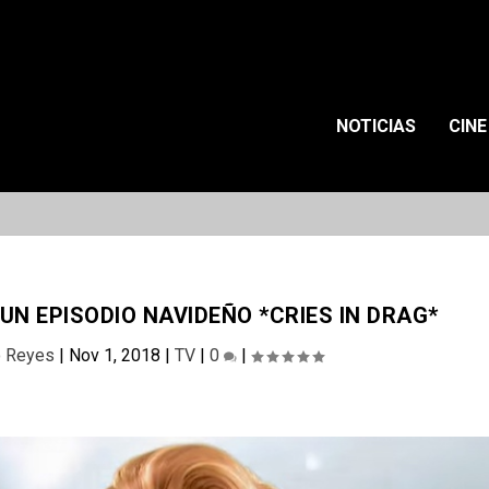
NOTICIAS
CINE
N EPISODIO NAVIDEÑO *CRIES IN DRAG*
o Reyes
|
Nov 1, 2018
|
TV
|
0
|