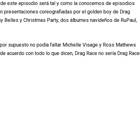
a de este episodio ser
á
tal y como la conocemos de episodios
á
n presentaciones coreografiadas por el golden boy de Drag
ay Belles y Christmas Party, dos
á
lbumes navide
ñ
os de RuPaul,
, por supuesto no pod
í
a faltar Michelle Visage y Ross Mathews
de acuerdo con todo lo que dicen, Drag Race no ser
í
a Drag Race