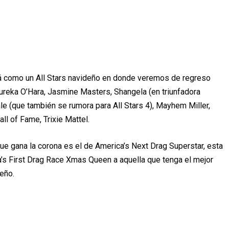
á
como un All Stars navide
ñ
o en donde veremos de regreso
ureka O
’
Hara, Jasmine Masters, Shangela (en triunfadora
ale (que tambi
é
n se rumora para All Stars 4), Mayhem Miller,
ll of Fame, Trixie Mattel.
 que gana la corona es el de America
’
s Next Drag Superstar, esta
a
’
s First Drag Race Xmas Queen a aquella que tenga el mejor
de
ñ
o.