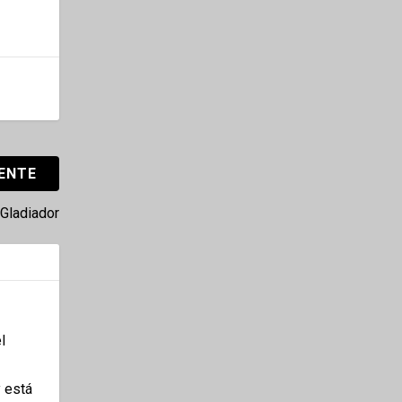
IENTE
 Gladiador
l
 está