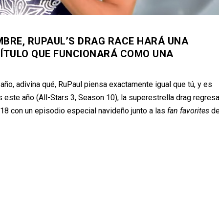
MBRE, RUPAUL’S DRAG RACE HARÁ UNA
PÍTULO QUE FUNCIONARÁ COMO UNA
año, adivina qu
é
, RuPaul piensa exactamente igual que t
ú
, y es
s este a
ñ
o (All-Stars 3, Season 10), la superestrella drag regres
018 con un episodio especial navide
ñ
o junto a las
fan favorites
d