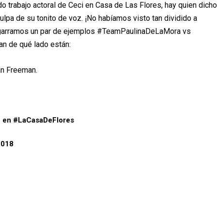
o trabajo actoral de Ceci en Casa de Las Flores, hay quien dich
ulpa de su tonito de voz. ¡No habíamos visto tan dividido a
agarramos un par de ejemplos #TeamPaulinaDeLaMora vs
n de qué lado están:
an Freeman.
z en
#LaCasaDeFlores
2018