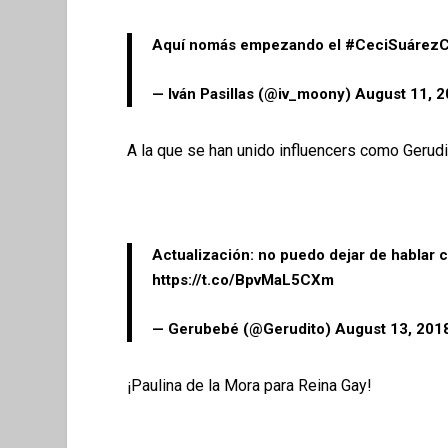
Aquí nomás empezando el
#CeciSuárezC
— Iván Pasillas (@iv_moony)
August 11, 
A la que se han unido influencers como Gerudit
Actualización: no puedo dejar de hablar c
https://t.co/BpvMaL5CXm
— Gerubebé (@Gerudito)
August 13, 201
¡Paulina de la Mora para Reina Gay!