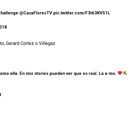
hallenge
@CasaFloresTV
pic.twitter.com/F3t63KV51L
2018
o, Gerard Cortez o Villegaz.
omo ella. En mis stories pueden ver que es real. La a-mo.
8