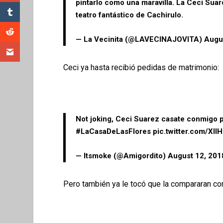
pintarlo como una maravilla. La Ceci Sua
teatro fantástico de Cachirulo.
— La Vecinita (@LAVECINAJOVITA)
Augu
Ceci ya hasta recibió pedidas de matrimonio:
Not joking, Ceci Suarez casate conmigo 
#LaCasaDeLasFlores
pic.twitter.com/Xll
— Itsmoke (@Amigordito)
August 12, 201
Pero también ya le tocó que la compararan c