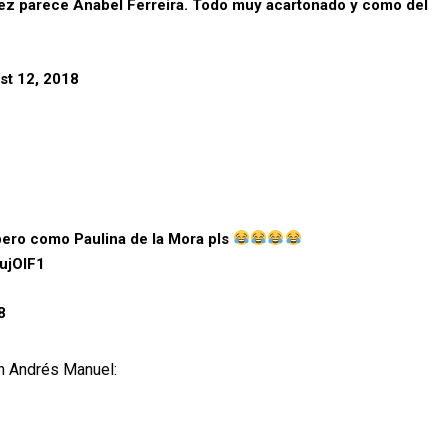
rez parece Anabel Ferreira. Todo muy acartonado y como del
st 12, 2018
pero como Paulina de la Mora pls
HujOIF1
8
on Andrés Manuel: