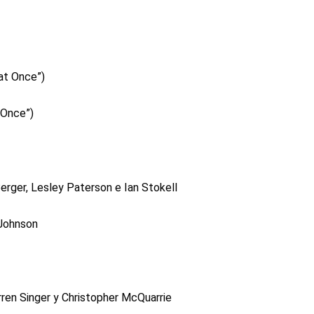
 at Once”)
 Once”)
erger, Lesley Paterson e Ian Stokell
 Johnson
rren Singer y Christopher McQuarrie