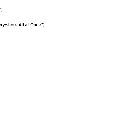
”)
verywhere All at Once”)