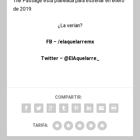
The Passage está planeada para estrenar en enero
de 2019.
¿La verían?
FB – /elaquelarremx
Twitter – @ElAquelarre_
COMPARTIR:
TARIFA: