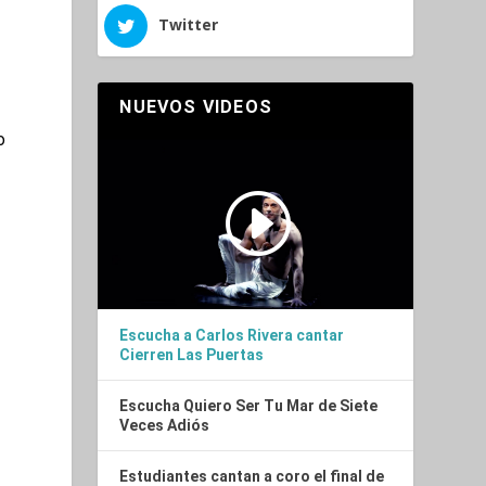
Escucha a Carlos Rivera cantar
Cierren Las Puertas
o
Escucha Quiero Ser Tu Mar de Siete
Veces Adiós
Estudiantes cantan a coro el final de
Tick, Tick…Boom!
Elphaba y Fiyero celebran el regreso
de wicked en tv
NUESTROS QUIZES