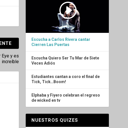
Escucha a Carlos Rivera cantar
IENTE
Cierren Las Puertas
r Eye y es
Escucha Quiero Ser Tu Mar de Siete
increíble
Veces Adiós
Estudiantes cantan a coro el final de
Tick, Tick…Boom!
Elphaba y Fiyero celebran el regreso
de wicked en tv
NUESTROS QUIZES