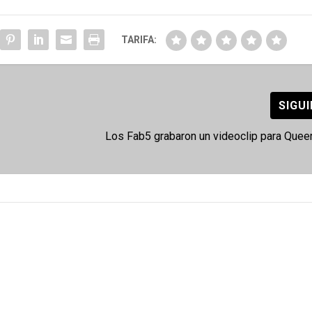
TARIFA:
SIGU
Los Fab5 grabaron un videoclip para Quee