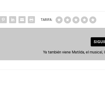
TARIFA:
SIGU
Ya también viene Matilda, el musical, l