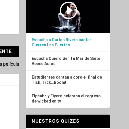
Escucha a Carlos Rivera cantar
Cierren Las Puertas
IENTE
Escucha Quiero Ser Tu Mar de Siete
a película
Veces Adiós
Estudiantes cantan a coro el final de
Tick, Tick…Boom!
Elphaba y Fiyero celebran el regreso
de wicked en tv
NUESTROS QUIZES