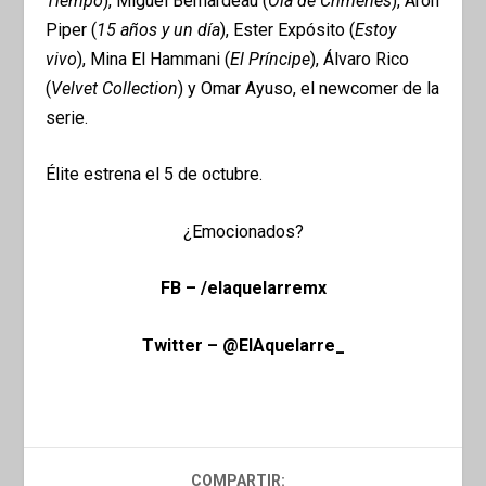
Tiempo
), Miguel Bernardeau (
Ola de Crímenes
), Arón
Piper (
15 años y un día
), Ester Expósito (
Estoy
vivo
), Mina El Hammani (
El Príncipe
), Álvaro Rico
(
Velvet Collection
) y Omar Ayuso, el newcomer de la
serie.
Élite estrena el 5 de octubre.
¿Emocionados?
FB – /elaquelarremx
Twitter – @ElAquelarre_
COMPARTIR: