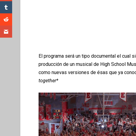
El programa ser
á
un tipo documental el cual s
producci
ó
n de un musical de High School Music
como nuevas versiones de ésas que ya conoc
together*