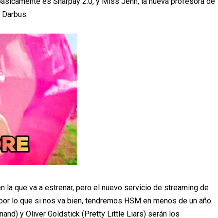
b
á
sicamente es Sharpay 2.0, y Miss Jenn, la nueva profesora de
. Darbus.
en la que va a estrenar, pero el nuevo servicio de streaming de
 por lo que si nos va bien, tendremos HSM en menos de un a
ñ
o.
d) y Oliver Goldstick (Pretty Little Liars) ser
á
n los