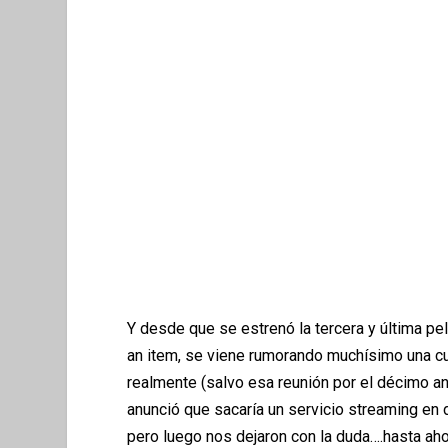
Y desde que se estren
ó
la tercera y
ú
ltima pe
an item
, se viene rumorando much
í
simo una cu
realmente (salvo esa reuni
ó
n por el d
é
cimo an
anunci
ó
que sacaría
un servicio streaming en 
pero luego nos dejaron con la duda….hasta aho