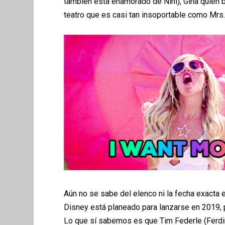
tambi
é
n esta enamorado de Nini), Gina quien 
teatro que es casi tan insoportable como Mrs
A
ú
n no se sabe del elenco ni la fecha exacta 
Disney est
á
planeado para lanzarse en 2019,
Lo que s
í
sabemos es que Tim Federle (Ferdinan