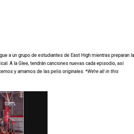
igue a un grupo de estudiantes de East High mientras preparan l
al. A la Glee, tendr
á
n canciones nuevas cada episodio, as
í
emos y amamos de las pelis originales.
*We’re all in this