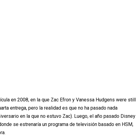
l
í
cula en 2008, en la que Zac Efron y Vanessa Hudgens
were still
arta entrega, pero la realidad es que no ha pasado nada
iversario en la que no estuvo Zac). Luego, el a
ñ
o pasado Disney
donde se estrenaría
un programa de televisi
ó
n basado en HSM,
ra.