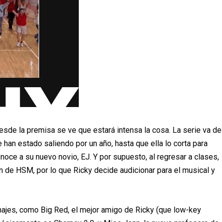
desde la premisa se ve que estar
á
intensa la cosa. La serie va de
e han estado saliendo por un a
ñ
o, hasta que
ella lo corta para
oce a su nuevo novio, EJ. Y por supuesto, al regresar a clases,
n de HSM, por lo que Ricky decide audicionar para el musical y
najes, como Big Red, el mejor amigo de Ricky (que
low-key